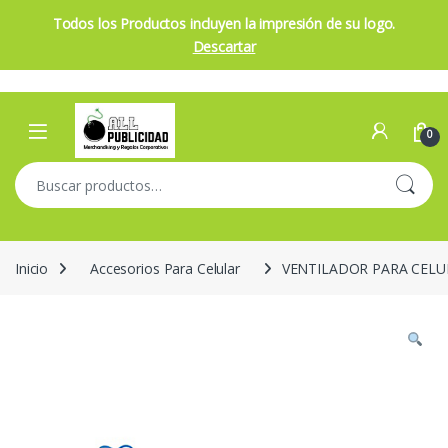
Todos los Productos incluyen la impresión de su logo.
Descartar
Skip to navigation
Skip to content
Open
0
Buscar por:
Inicio
Accesorios Para Celular
VENTILADOR PARA CELU