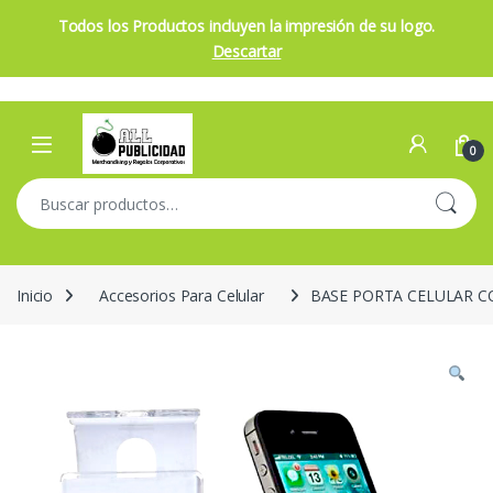
Todos los Productos incluyen la impresión de su logo.
Descartar
Skip to navigation
Skip to content
Open
0
Buscar por:
Inicio
Accesorios Para Celular
BASE PORTA CELULAR C