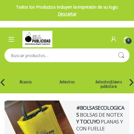
Todos los Productos incluyen la impresión de su logo.
Descartar
Skip to navigation
Skip to content
Open
0
Buscar por:
Alcancia
Antiestres
Antiestres|Llavero
publicitario
#BOLSASECOLOGICA
S
BOLSAS DE NOTEX
Y TOCUYO
PLANAS Y
CON FUELLE