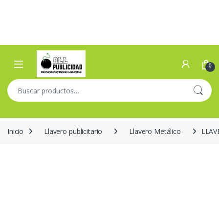
Skip to navigation
Skip to content
Open
0
Buscar por:
Inicio
Llavero publicitario
Llavero Metálico
LLAV