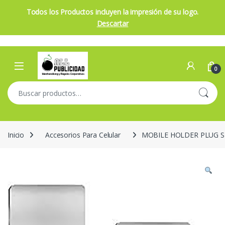
Todos los Productos incluyen la impresión de su logo.
Descartar
Skip to navigation
Skip to content
Open
0
Buscar por:
Inicio
Accesorios Para Celular
MOBILE HOLDER PLUG S