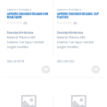
empresarial.
empresarial.
Personalizable con logo para
Personalizable con logo para
Lapicero Ecológico
Lapicero Ecológico
LAPICERO ECOLOGICO DELGADO CON
LAPICERO ECOLOGICO DELGADO, CLIP
alto impacto.
alto impacto.
RESALTADOR
PLASTICO
(0)
(0)
0
0
o
o
Descripción técnica
Descripción técnica
u
u
t
t
Material: Plástico ABS
Material: Plástico ABS
o
o
f
f
Sistema: Con tapa / retráctil
Sistema: Con tapa / retráctil
5
5
(según modelo)
(según modelo)
Tinta: Azul o Negra
Tinta: Azul o Negra
Medida: 14 cm (aprox.)
Medida: 14 cm (aprox.)
SKU: LP-EC18
SKU: UK1232
Presentación: Individual en
Presentación: Individual en
bolsa plástica.
bolsa plástica.
Personalización: Serigrafía /
Personalización: Serigrafía /
Tampografía (según material).
Tampografía (según material).
Beneficios
Beneficios
Uso diario en oficina: máxima
Uso diario en oficina: máxima
recordación de marca.
recordación de marca.
Ideal para campañas
Ideal para campañas
promocionales y eventos
promocionales y eventos