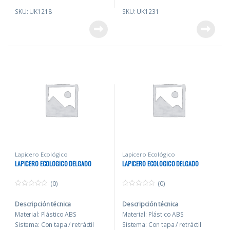
Medida: 14 cm (aprox.)
Medida: 14 cm (aprox.)
SKU: UK1218
SKU: UK1231
Presentación: Individual en
Presentación: Individual en
bolsa plástica.
bolsa plástica.
Personalización: Serigrafía /
Personalización: Serigrafía /
Tampografía (según material).
Tampografía (según material).
Beneficios
Beneficios
Uso diario en oficina: máxima
Uso diario en oficina: máxima
recordación de marca.
recordación de marca.
Ideal para campañas
Ideal para campañas
promocionales y eventos
promocionales y eventos
corporativos.
corporativos.
Producto práctico y económico
Producto práctico y económico
para merchandising
para merchandising
empresarial.
empresarial.
Personalizable con logo para
Personalizable con logo para
Lapicero Ecológico
Lapicero Ecológico
LAPICERO ECOLOGICO DELGADO
LAPICERO ECOLOGICO DELGADO
alto impacto.
alto impacto.
(0)
(0)
0
0
o
o
Descripción técnica
Descripción técnica
u
u
t
t
Material: Plástico ABS
Material: Plástico ABS
o
o
f
f
Sistema: Con tapa / retráctil
Sistema: Con tapa / retráctil
5
5