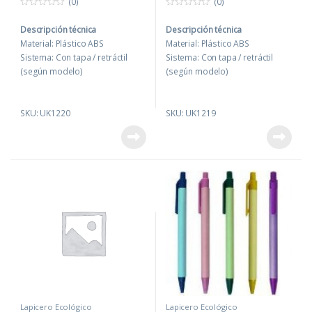
(0)
(0)
0
0
o
o
Descripción técnica
Descripción técnica
u
u
t
t
Material: Plástico ABS
Material: Plástico ABS
o
o
f
f
Sistema: Con tapa / retráctil
Sistema: Con tapa / retráctil
5
5
(según modelo)
(según modelo)
Tinta: Azul o Negra
Tinta: Azul o Negra
Medida: 14 cm (aprox.)
Medida: 14 cm (aprox.)
SKU: UK1220
SKU: UK1219
Presentación: Individual en
Presentación: Individual en
bolsa plástica.
bolsa plástica.
Personalización: Serigrafía /
Personalización: Serigrafía /
Tampografía (según material).
Tampografía (según material).
Beneficios
Beneficios
Uso diario en oficina: máxima
Uso diario en oficina: máxima
recordación de marca.
recordación de marca.
Ideal para campañas
Ideal para campañas
promocionales y eventos
promocionales y eventos
corporativos.
corporativos.
Producto práctico y económico
Producto práctico y económico
para merchandising
para merchandising
empresarial.
empresarial.
Personalizable con logo para
Personalizable con logo para
Lapicero Ecológico
Lapicero Ecológico