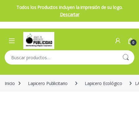
Todos los Productos incluyen la impresión de su logo.
Descartar
Skip to navigation
Skip to content
Open
0
Buscar por:
Inicio
Lapicero Publicitario
Lapicero Ecológico
L