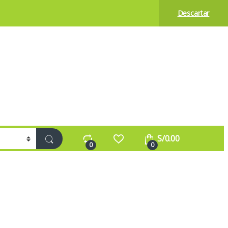
Descartar
S/
0.00
0
0