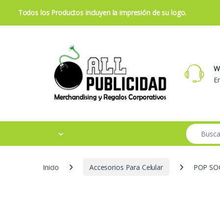
Todos los Productos incluyen la impresión de su logo.
Skip to navigation
Skip to content
W
Em
Search for:
Inicio
Accesorios Para Celular
POP SO