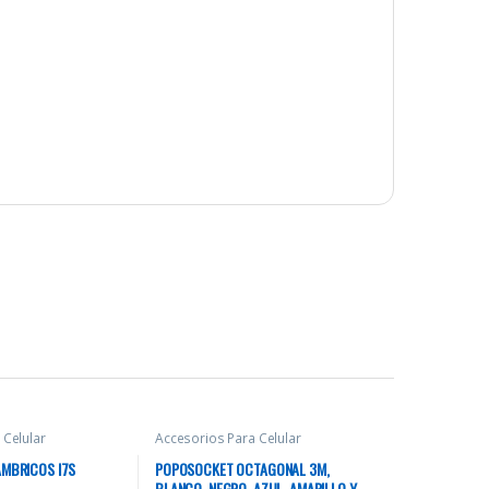
 Celular
Accesorios Para Celular
AMBRICOS I7S
POPOSOCKET OCTAGONAL 3M,
BLANCO, NEGRO, AZUL, AMARILLO Y