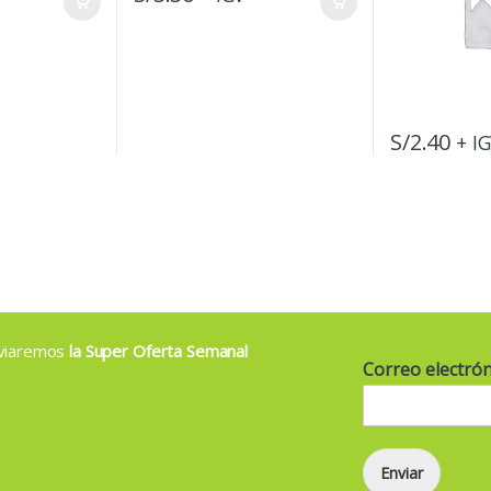
S/
2.40
+ I
enviaremos
la Super Oferta Semanal
Correo electró
Enviar