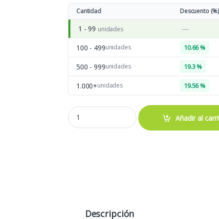
Cantidad
Descuento (%
—
1 - 99
unidades
100 - 499
unidades
10.66 %
500 - 999
unidades
19.3 %
1.000+
unidades
19.56 %
MCH34 NECESER RECTANGULAR COLOR NEGRO 
Añadir al carr
Descripción