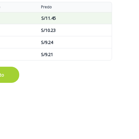
)
Precio
S/
11.45
S/
10.23
S/
9.24
S/
9.21
quantity
ito