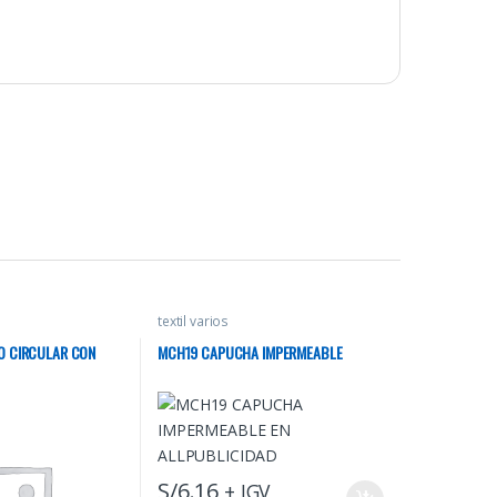
textil varios
O CIRCULAR CON
MCH19 CAPUCHA IMPERMEABLE
S/
6.16
+ IGV