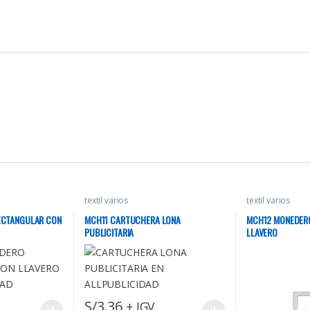
textil varios
textil varios
ECTANGULAR CON
MCH11 CARTUCHERA LONA
MCH12 MONEDER
PUBLICITARIA
LLAVERO
S/
3.36
+ IGV