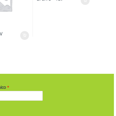
GV
nico
*