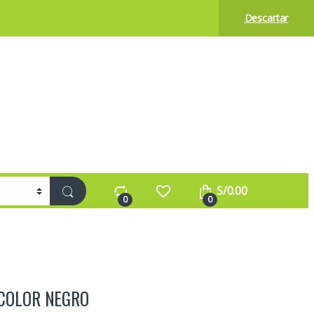
Descartar
S/
0.00
0
0
COLOR NEGRO