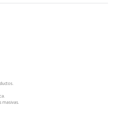
oductos.
ca.
s masivas.