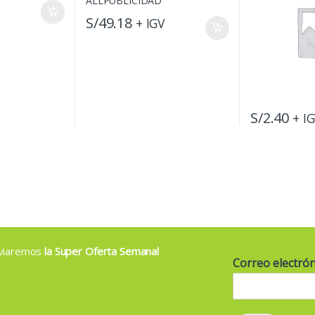
S/
49.18
+ IGV
S/
2.40
+ I
enviaremos
la Super Oferta Semanal
Correo electró