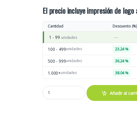
El precio incluye impresión de logo 
Cantidad
Descuento (%
—
1 - 99
unidades
100 - 499
unidades
23.24 %
500 - 999
unidades
36.24 %
1.000+
unidades
38.04 %
MCH20 BOLSA PLEGABLE quantity
Añadir al carr