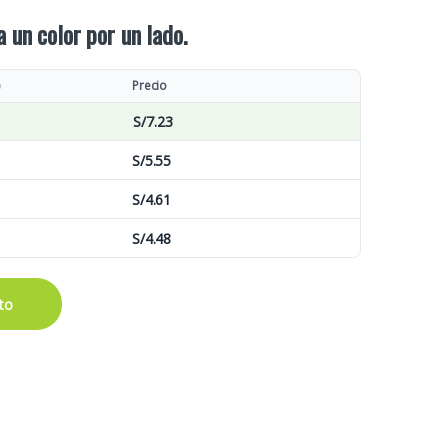
a un color por un lado.
)
Precio
S/
7.23
S/
5.55
S/
4.61
S/
4.48
ito