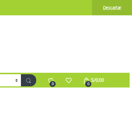
Descartar
S/
0.00
0
0