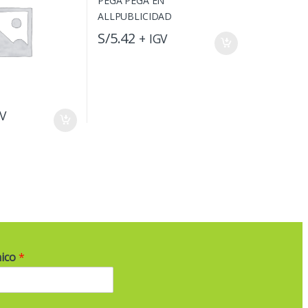
S/
5.42
+ IGV
GV
nico
*