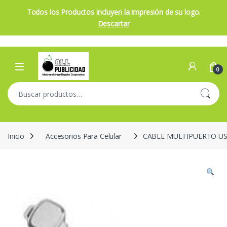
Todos los Productos incluyen la impresión de su logo.
Descartar
Skip to navigation
Skip to content
Open
0
Buscar por:
Inicio
Accesorios Para Celular
CABLE MULTIPUERTO US