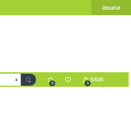
Descartar
S/
0.00
0
0