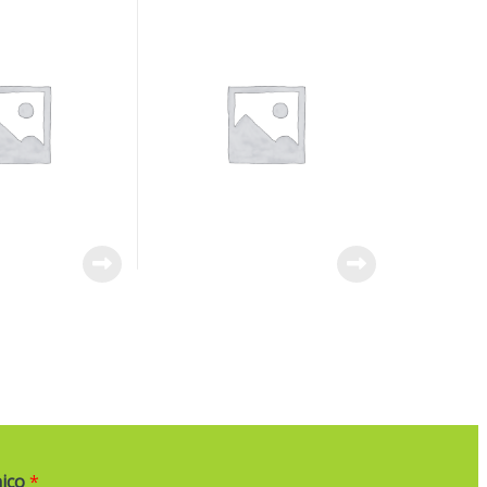
nico
*