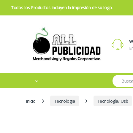
Todos los Productos incluyen la impresión de su logo.
Skip to navigation
Skip to content
W
Em
Search for:
Inicio
Tecnologia
Tecnología/ Usb