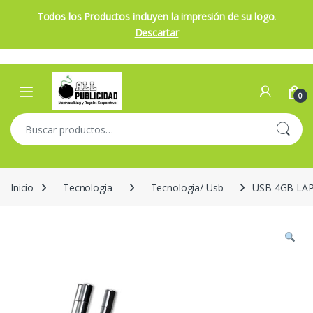
Todos los Productos incluyen la impresión de su logo.
Descartar
Skip to navigation
Skip to content
Open
0
Buscar por:
Inicio
Tecnologia
Tecnología/ Usb
USB 4GB LA