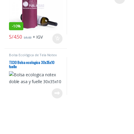
-
10%
S/
4.50
+ IGV
S/
5.00
Bolsa Ecológica de Tela Notex
TX30 Bolsa ecologica 30x35x10
fuelle