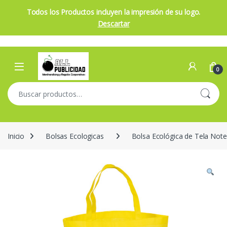
Todos los Productos incluyen la impresión de su logo.
Descartar
Skip to navigation
Skip to content
Open
0
Buscar por:
Inicio
Bolsas Ecologicas
Bolsa Ecológica de Tela Note