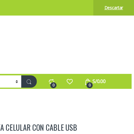
Descartar
S/
0.00
0
0
TA CELULAR CON CABLE USB