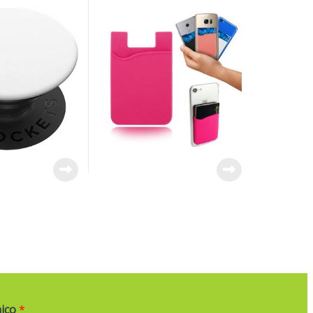
nico
*