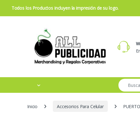
Todos los Productos incluyen la impresión de su logo.
Skip to navigation
Skip to content
W
Em
Search for:
Inicio
Accesorios Para Celular
PUERTO