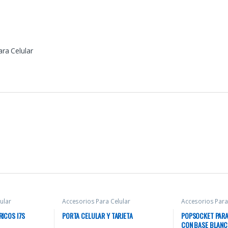
ra Celular
ular
Accesorios Para Celular
Accesorios Para
ICOS I7S
PORTA CELULAR Y TARJETA
POPSOCKET PARA
CON BASE BLAN