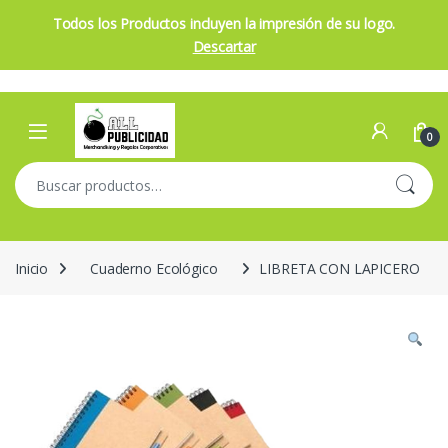
Todos los Productos incluyen la impresión de su logo.
Descartar
Skip to navigation
Skip to content
Open
0
Buscar por:
Inicio
Cuaderno Ecológico
LIBRETA CON LAPICERO