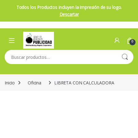
Todos los Productos incluyen la impresión de su logo.
Descartar
Skip to navigation
Skip to content
Open
0
Buscar por:
Inicio
Oficina
LIBRETA CON CALCULADORA