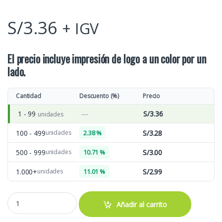
S/
3.36
+ IGV
El precio incluye impresión de logo a un color por un
lado.
Cantidad
Descuento (%)
Precio
—
1 - 99
S/
3.36
unidades
100 - 499
S/
3.28
unidades
2.38 %
500 - 999
S/
3.00
unidades
10.71 %
1.000+
S/
2.99
unidades
11.01 %
MCH11 CARTUCHERA LONA PUBLICITARIA quantity
Añadir al carrito