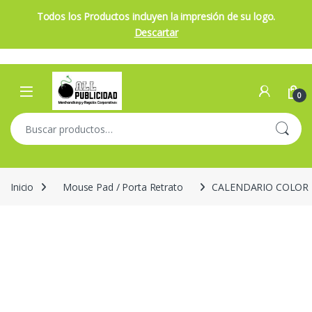
Todos los Productos incluyen la impresión de su logo.
Descartar
Skip to navigation
Skip to content
Open
0
Buscar por:
Inicio
Mouse Pad / Porta Retrato
CALENDARIO COLOR