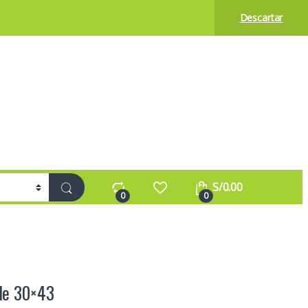
Descartar
S/
0.00
0
0
 de 30×43