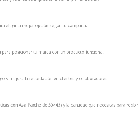
ara elegir la mejor opción según tu campaña.
a
para posicionar tu marca con un producto funcional.
logo y mejora la recordación en clientes y colaboradores.
sticas con Asa Parche de 30×43
) y la cantidad que necesitas para recib