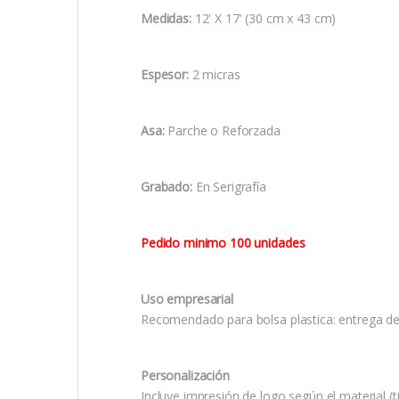
Medidas:
12' X 17' (30 cm x 43 cm)
Espesor:
2 micras
Asa:
Parche o Reforzada
Grabado:
En Serigrafía
Pedido minimo 100 unidades
Uso empresarial
Recomendado para bolsa plastica: entrega de k
Personalización
Incluye impresión de logo según el material (ti