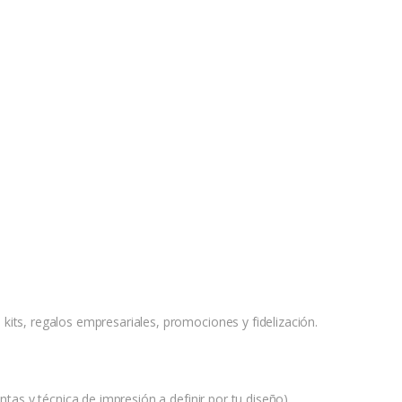
its, regalos empresariales, promociones y fidelización.
ntas y técnica de impresión a definir por tu diseño).