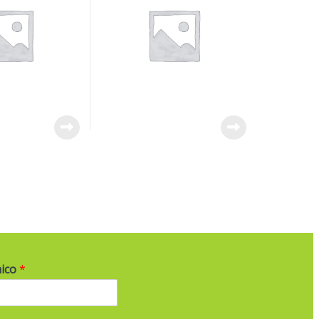
nico
*