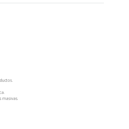
oductos.
ca.
s masivas.