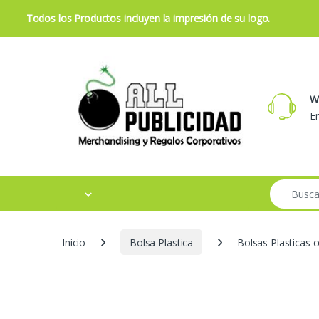
Todos los Productos incluyen la impresión de su logo.
Skip to navigation
Skip to content
W
Em
Search for:
Inicio
Bolsa Plastica
Bolsas Plasticas 