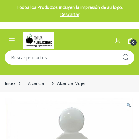
Todos los Productos incluyen la impresión de su logo.
Descartar
Skip to navigation
Skip to content
Open
0
Buscar por:
Inicio
Alcancia
Alcancia Mujer