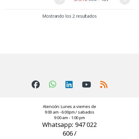
Producto promocional ideal
Producto promocional ideal
para campañas corporativas.
para campañas corporativas.
Mostrando los 2 resultados
Alta visibilidad y recordación de
Alta visibilidad y recordación de
marca.
marca.
Personalizable con logo.
Personalizable con logo.
Atención: Lunes a viernes de
9:00 am - 6:00pm / sabados
9:00 am - 1:00 pm
Whatsapp: 947 022
606 /