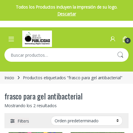
Todos los Productos incluyen la impresión de su logo.
Descartar
Skip to navigation
Skip to content
Open
0
Buscar por:
Inicio
Productos etiquetados “frasco para gel antibacterial”
frasco para gel antibacterial
Mostrando los 2 resultados
Filters