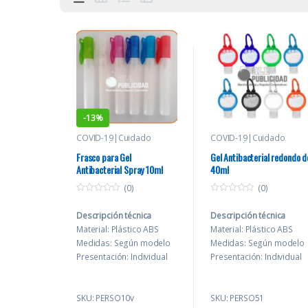
-
13%
COVID-19|Cuidado
COVID-19|Cuidado
Personal
Personal
Frasco para Gel
Gel Antibacterial redondo d
Antibacterial Spray 10ml
40ml
(0)
(0)
0
0
o
o
Descripción técnica
Descripción técnica
u
u
t
t
Material: Plástico ABS
Material: Plástico ABS
o
o
f
f
Medidas: Según modelo
Medidas: Según modelo
5
5
Presentación: Individual
Presentación: Individual
en bolsa plástica.
en bolsa plástica.
Personalización:
Personalización:
SKU: PERSO10v
SKU: PERSO51
Serigrafía / Tampografía
Serigrafía / Tampografía