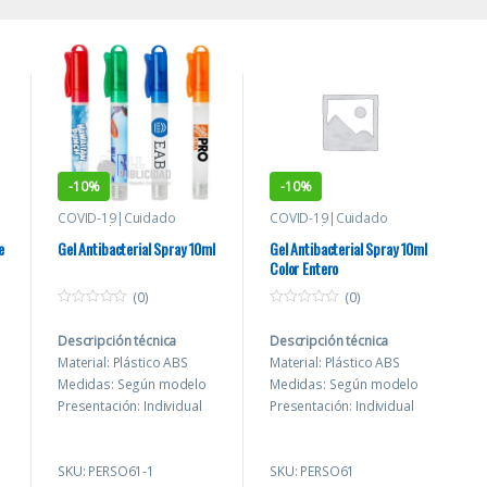
-
10%
-
10%
COVID-19|Cuidado
COVID-19|Cuidado
Personal
Personal
e
Gel Antibacterial Spray 10ml
Gel Antibacterial Spray 10ml
Color Entero
(0)
(0)
0
0
o
o
Descripción técnica
Descripción técnica
u
u
t
t
Material: Plástico ABS
Material: Plástico ABS
o
o
f
f
Medidas: Según modelo
Medidas: Según modelo
5
5
Presentación: Individual
Presentación: Individual
en bolsa plástica.
en bolsa plástica.
Personalización:
Personalización:
SKU: PERSO61-1
SKU: PERSO61
Serigrafía / Tampografía
Serigrafía / Tampografía