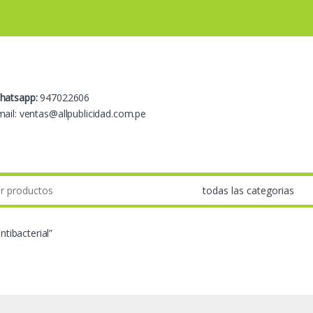
hatsapp:
947022606
ail: ventas@allpublicidad.com.pe
tibacterial”